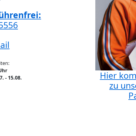
hrenfrei:
65556
ail
ten:
 Uhr
Hier kom
 - 15.08.
zu uns
Pa