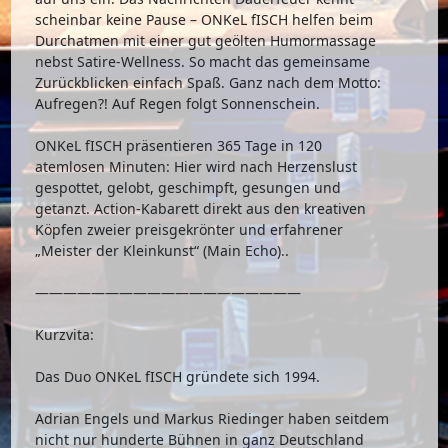
scheinbar keine Pause – ONKeL fISCH helfen beim
Durchatmen mit einer gut geölten Humormassage
nebst Satire-Wellness. So macht das gemeinsame
Zurückblicken einfach Spaß. Ganz nach dem Motto:
Aufregen?! Auf Regen folgt Sonnenschein.
ONKeL fISCH präsentieren 365 Tage in 120
atemlosen Minuten: Hier wird nach Herzenslust
gespottet, gelobt, geschimpft, gesungen und
getanzt. Action-Kabarett direkt aus den kreativen
Köpfen zweier preisgekrönter und erfahrener
„Meister der Kleinkunst“ (Main Echo)..
———————————————————
Kurzvita:
Das Duo ONKeL fISCH gründete sich 1994.
Adrian Engels und Markus Riedinger haben seitdem
nicht nur hunderte Bühnen in ganz Deutschland