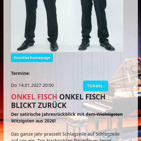
Künstlerhomepage
Termine:
Do
14.01.2027 20:00
Tickets..
ONKEL FISCH
ONKEL FISCH
BLICKT ZURÜCK
Der satirische Jahresrückblick mit dem ̶Wi̶̶c̶̶h̶̶t̶̶i̶̶g̶̶s̶̶t̶̶e̶n
Witzigsten aus 2026!
Das ganze Jahr prasselt Schlagzeile auf Schlagzeile
auf uns ein. Das Nachrichten Dauerfeuer kennt